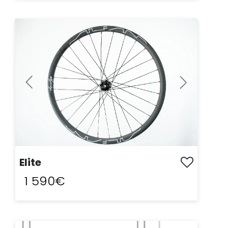
ACHAT EXPRESS
Moyeu :
Previous
Next
Elite
1 590€
ACHAT EXPRESS