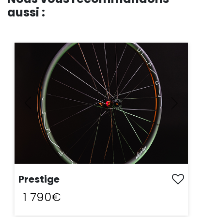
aussi :
Previous
Next
Prestige
1 790€